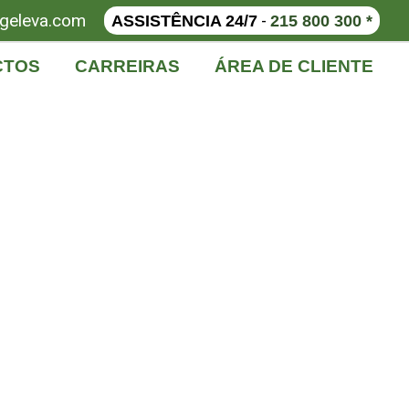
geleva.com
-
ASSISTÊNCIA 24/7
215 800 300 *
CTOS
CARREIRAS
ÁREA DE CLIENTE
res